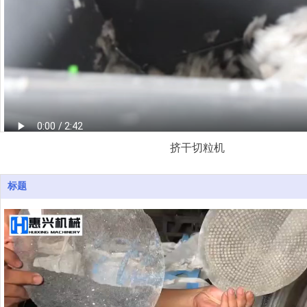
挤干切粒机
标题