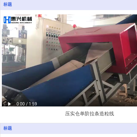
标题
撕碎机
压实仓单阶拉条造粒线
标题