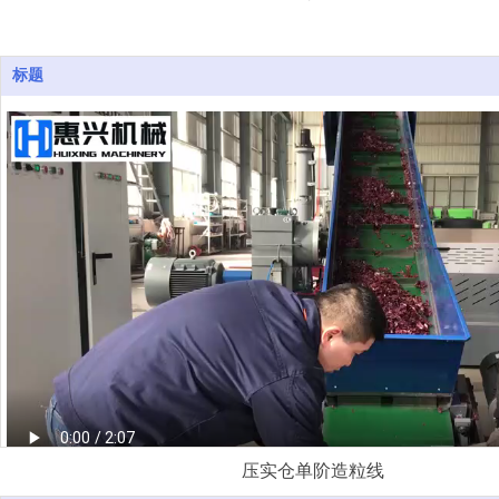
造粒线
标题
压实仓单阶造粒线